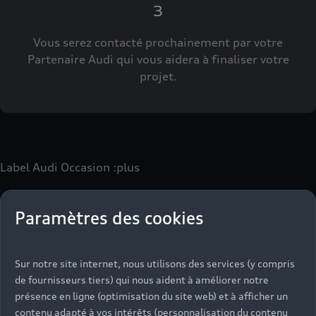
3
Vous serez contacté prochainement par votre
Partenaire Audi qui vous aidera à finaliser votre
projet.
Label Audi Occasion
:plus
Paramètres des cookies
Le label Audi Occasion
:plus
vous permet d’acquérir un
véhicule d’occasion avec les mêmes avantages que les
véhicules neufs :
Sur notre site internet, nous utilisons des services (y compris
- Jusqu'à 130 points de contrôle spécifiques à chaque
de fournisseurs tiers) qui nous aident à améliorer notre
motorisation
présence en ligne (optimisation du site web) et à afficher un
- Garantie jusqu’à 24 mois et kilométrage illimité
contenu adapté à vos intérêts (personnalisation du contenu