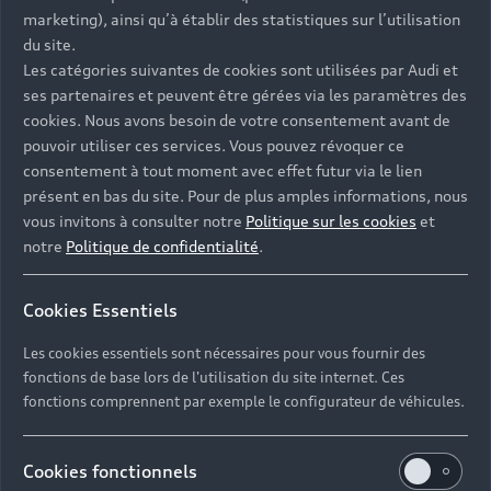
- Assistance 24/7 en France et en Europe
marketing), ainsi qu’à établir des statistiques sur l’utilisation
-
Découvrez également toutes nos offres d’entretien
, à
du site.
partir de 19€/mois
Les catégories suivantes de cookies sont utilisées par Audi et
ses partenaires et peuvent être gérées via les paramètres des
cookies. Nous avons besoin de votre consentement avant de
pouvoir utiliser ces services. Vous pouvez révoquer ce
consentement à tout moment avec effet futur via le lien
présent en bas du site. Pour de plus amples informations, nous
Les réponses à vos
vous invitons à consulter notre
Politique sur les cookies
et
questions
notre
Politique de confidentialité
.
Découvrez les réponses à vos diverses questions
Cookies Essentiels
autour de l'achat de véhicules d’occasion
immédiatement disponibles avec Audi.
Les cookies essentiels sont nécessaires pour vous fournir des
fonctions de base lors de l'utilisation du site internet. Ces
fonctions comprennent par exemple le configurateur de véhicules.
Cookies fonctionnels