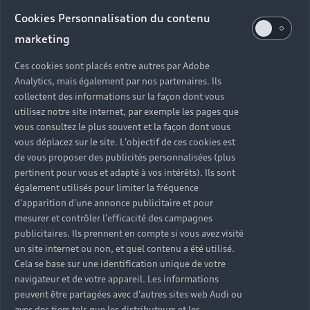
Audi d’occasion
Cookies Personnalisation du contenu
marketing
Quels sont les avantages d’acheter une Audi
Ces cookies sont placés entre autres par Adobe
d’occasion ?
Analytics, mais également par nos partenaires. Ils
collectent des informations sur la façon dont vous
utilisez notre site internet, par exemple les pages que
Quelle est la garantie d’une Audi Occasion :plus ?
vous consultez le plus souvent et la façon dont vous
vous déplacez sur le site. L'objectif de ces cookies est
Combien de points de contrôle sont effectués sur
de vous proposer des publicités personnalisées (plus
une Audi d’occasion ?
pertinent pour vous et adapté à vos intérêts). Ils sont
également utilisés pour limiter la fréquence
Quelle assistance est incluse avec une Audi
d'apparition d'une annonce publicitaire et pour
Occasion :plus ?
mesurer et contrôler l'efficacité des campagnes
publicitaires. Ils prennent en compte si vous avez visité
un site internet ou non, et quel contenu a été utilisé.
Quelle démarche faire quand on achète une
Cela se base sur une identification unique de votre
voiture d’occasion ?
navigateur et de votre appareil. Les informations
peuvent être partagées avec d'autres sites web Audi ou
Comment connaître l’historique d’une Audi
avec des tiers tels que les distributeurs et les