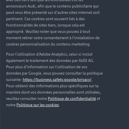
d’occasion ?
annonceurs Audi, afin que le contenu publicitaire qui
peut vous être présenté sur d'autres sites internet soit
pertinent. Ces cookies sont souvent liés à des
Qu’est-ce que le code VIN et où le trouver ?
fonctionnalités de sites tiers, lorsque cela est
approprié. Veuillez noter que vous pouvez à tout
Quels équipements de série retrouve-t-on sur une
moment retirer votre consentement à l'installation de
Audi d’occasion ?
cookies personnalisation du contenu marketing.
Pour l’utilisation d’Adobe Analytics, celui-ci inclut
Peut-on acheter une Audi hybride rechargeable
également le traitement des données par AUDI AG.
d’occasion ?
Pour plus d’information sur l’utilisation de vos
données par Google, vous pouvez consulter la politique
Peut-on acheter une Audi électrique d’occasion ?
suivante:
https://business.safety.google/privacy/
.
Pour obtenir des informations plus spécifiques sur la
manière dont vos données personnelles sont utilisées,
Quelle est la garantie de la batterie sur une Audi
veuillez consulter notre
Politique de confidentialité
et
e-tron d’occasion ?
notre
Politique sur les cookies
.
Une Audi d’occasion est-elle adaptée aux Zones à
Faibles Émissions (ZFE) ?