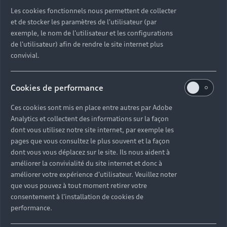
Découvrez toutes les catégories d’Audi d’occasion
Les cookies fonctionnels nous permettent de collecter
et de stocker les paramètres de l'utilisateur (par
exemple, le nom de l'utilisateur et les configurations
Découvrez toutes les catégories d’Audi d’occasion
de l'utilisateur) afin de rendre le site internet plus
convivial.
Découvrez tous les modèles Audi d’occasion
Cookies de performance
Découvrez les déclinaisons sportives S et RS
d’occasion
Ces cookies sont mis en place entre autres par Adobe
Analytics et collectent des informations sur la façon
Trouvez votre Partenaire Audi près de chez vous
dont vous utilisez notre site internet, par exemple les
pages que vous consultez le plus souvent et la façon
dont vous vous déplacez sur le site. Ils nous aident à
Trouvez votre Audi d’occasion par modèle et par
améliorer la convivialité du site internet et donc à
ville
améliorer votre expérience d'utilisateur. Veuillez noter
que vous pouvez à tout moment retirer votre
consentement à l'installation de cookies de
performance.
Questions fréquentes sur les