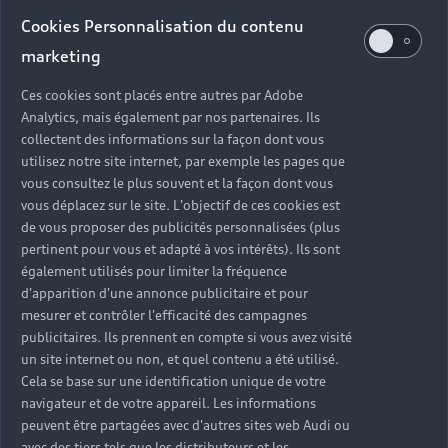
Audi d’occasion
Cookies Personnalisation du contenu
marketing
Quels sont les avantages d’acheter une Audi
Ces cookies sont placés entre autres par Adobe
d’occasion ?
Analytics, mais également par nos partenaires. Ils
collectent des informations sur la façon dont vous
utilisez notre site internet, par exemple les pages que
Quelle est la garantie d’une Audi Occasion :plus ?
vous consultez le plus souvent et la façon dont vous
vous déplacez sur le site. L'objectif de ces cookies est
Combien de points de contrôle sont effectués sur
de vous proposer des publicités personnalisées (plus
une Audi d’occasion ?
pertinent pour vous et adapté à vos intérêts). Ils sont
également utilisés pour limiter la fréquence
Quelle assistance est incluse avec une Audi
d'apparition d'une annonce publicitaire et pour
Occasion :plus ?
mesurer et contrôler l'efficacité des campagnes
publicitaires. Ils prennent en compte si vous avez visité
un site internet ou non, et quel contenu a été utilisé.
Quelle démarche faire quand on achète une
Cela se base sur une identification unique de votre
voiture d’occasion ?
navigateur et de votre appareil. Les informations
peuvent être partagées avec d'autres sites web Audi ou
Comment connaître l’historique d’une Audi
avec des tiers tels que les distributeurs et les