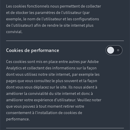
Découvrez toutes les catégories d’Audi d’occasion
Les cookies fonctionnels nous permettent de collecter
et de stocker les paramètres de l'utilisateur (par
exemple, le nom de l'utilisateur et les configurations
Découvrez toutes les catégories d’Audi d’occasion
de l'utilisateur) afin de rendre le site internet plus
convivial.
Découvrez tous les modèles Audi d’occasion
Cookies de performance
Découvrez les déclinaisons sportives S et RS
d’occasion
Ces cookies sont mis en place entre autres par Adobe
Analytics et collectent des informations sur la façon
Trouvez votre Partenaire Audi près de chez vous
dont vous utilisez notre site internet, par exemple les
pages que vous consultez le plus souvent et la façon
dont vous vous déplacez sur le site. Ils nous aident à
Trouvez votre Audi d’occasion par modèle et par
améliorer la convivialité du site internet et donc à
ville
améliorer votre expérience d'utilisateur. Veuillez noter
que vous pouvez à tout moment retirer votre
consentement à l'installation de cookies de
performance.
Questions fréquentes sur les