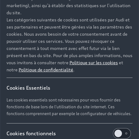
- Assistance 24/7 en France et en Europe
marketing), ainsi qu’à établir des statistiques sur l’utilisation
-
Découvrez également toutes nos offres d’entretien
, à
du site.
partir de 19€/mois
Les catégories suivantes de cookies sont utilisées par Audi et
ses partenaires et peuvent être gérées via les paramètres des
cookies. Nous avons besoin de votre consentement avant de
pouvoir utiliser ces services. Vous pouvez révoquer ce
consentement à tout moment avec effet futur via le lien
présent en bas du site. Pour de plus amples informations, nous
Les réponses à vos
vous invitons à consulter notre
Politique sur les cookies
et
questions
notre
Politique de confidentialité
.
Découvrez les réponses à vos diverses questions
Cookies Essentiels
autour de l'achat de véhicules d’occasion
immédiatement disponibles avec Audi.
Les cookies essentiels sont nécessaires pour vous fournir des
fonctions de base lors de l'utilisation du site internet. Ces
fonctions comprennent par exemple le configurateur de véhicules.
Cookies fonctionnels