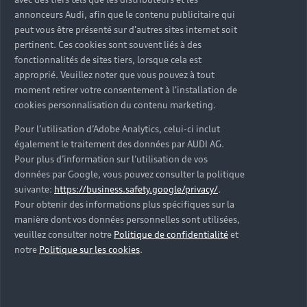
d’occasion ?
annonceurs Audi, afin que le contenu publicitaire qui
peut vous être présenté sur d'autres sites internet soit
pertinent. Ces cookies sont souvent liés à des
Qu’est-ce que le code VIN et où le trouver ?
fonctionnalités de sites tiers, lorsque cela est
approprié. Veuillez noter que vous pouvez à tout
Quels équipements de série retrouve-t-on sur une
moment retirer votre consentement à l'installation de
Audi d’occasion ?
cookies personnalisation du contenu marketing.
Pour l’utilisation d’Adobe Analytics, celui-ci inclut
Peut-on acheter une Audi hybride rechargeable
également le traitement des données par AUDI AG.
d’occasion ?
Pour plus d’information sur l’utilisation de vos
données par Google, vous pouvez consulter la politique
Peut-on acheter une Audi électrique d’occasion ?
suivante:
https://business.safety.google/privacy/
.
Pour obtenir des informations plus spécifiques sur la
manière dont vos données personnelles sont utilisées,
Quelle est la garantie de la batterie sur une Audi
veuillez consulter notre
Politique de confidentialité
et
e-tron d’occasion ?
notre
Politique sur les cookies
.
Une Audi d’occasion est-elle adaptée aux Zones à
Faibles Émissions (ZFE) ?