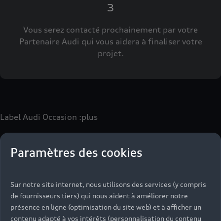
3
Vous serez contacté prochainement par votre
Partenaire Audi qui vous aidera à finaliser votre
projet.
Label Audi Occasion
:plus
Paramètres des cookies
Le label Audi Occasion
:plus
vous permet d’acquérir un
véhicule d’occasion avec les mêmes avantages que les
véhicules neufs :
Sur notre site internet, nous utilisons des services (y compris
- Jusqu'à 130 points de contrôle spécifiques à chaque
de fournisseurs tiers) qui nous aident à améliorer notre
motorisation
présence en ligne (optimisation du site web) et à afficher un
- Garantie jusqu’à 24 mois et kilométrage illimité
contenu adapté à vos intérêts (personnalisation du contenu