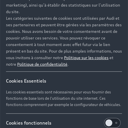
- Assistance 24/7 en France et en Europe
marketing), ainsi qu’à établir des statistiques sur l’utilisation
-
Découvrez également toutes nos offres d’entretien
, à
du site.
partir de 19€/mois
Les catégories suivantes de cookies sont utilisées par Audi et
ses partenaires et peuvent être gérées via les paramètres des
cookies. Nous avons besoin de votre consentement avant de
pouvoir utiliser ces services. Vous pouvez révoquer ce
consentement à tout moment avec effet futur via le lien
présent en bas du site. Pour de plus amples informations, nous
Les réponses à vos
vous invitons à consulter notre
Politique sur les cookies
et
questions
notre
Politique de confidentialité
.
Découvrez les réponses à vos diverses questions
Cookies Essentiels
autour de l'achat de véhicules d’occasion
immédiatement disponibles avec Audi.
Les cookies essentiels sont nécessaires pour vous fournir des
fonctions de base lors de l'utilisation du site internet. Ces
fonctions comprennent par exemple le configurateur de véhicules.
Cookies fonctionnels