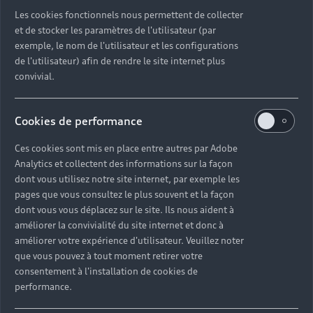
Découvrez toutes les catégories d’Audi d’occasion
Les cookies fonctionnels nous permettent de collecter
et de stocker les paramètres de l'utilisateur (par
exemple, le nom de l'utilisateur et les configurations
Découvrez toutes les catégories d’Audi d’occasion
de l'utilisateur) afin de rendre le site internet plus
convivial.
Découvrez tous les modèles Audi d’occasion
Cookies de performance
Découvrez les déclinaisons sportives S et RS
d’occasion
Ces cookies sont mis en place entre autres par Adobe
Analytics et collectent des informations sur la façon
Trouvez votre Partenaire Audi près de chez vous
dont vous utilisez notre site internet, par exemple les
pages que vous consultez le plus souvent et la façon
dont vous vous déplacez sur le site. Ils nous aident à
Trouvez votre Audi d’occasion par modèle et par
améliorer la convivialité du site internet et donc à
ville
améliorer votre expérience d'utilisateur. Veuillez noter
que vous pouvez à tout moment retirer votre
consentement à l'installation de cookies de
performance.
Questions fréquentes sur les