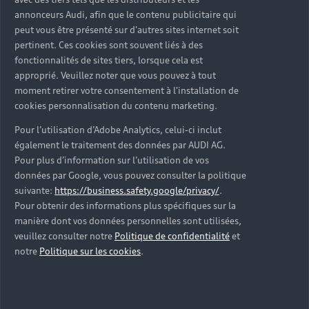
d’occasion ?
annonceurs Audi, afin que le contenu publicitaire qui
peut vous être présenté sur d'autres sites internet soit
pertinent. Ces cookies sont souvent liés à des
Qu’est-ce que le code VIN et où le trouver ?
fonctionnalités de sites tiers, lorsque cela est
approprié. Veuillez noter que vous pouvez à tout
Quels équipements de série retrouve-t-on sur une
moment retirer votre consentement à l'installation de
Audi d’occasion ?
cookies personnalisation du contenu marketing.
Pour l’utilisation d’Adobe Analytics, celui-ci inclut
Peut-on acheter une Audi hybride rechargeable
également le traitement des données par AUDI AG.
d’occasion ?
Pour plus d’information sur l’utilisation de vos
données par Google, vous pouvez consulter la politique
Peut-on acheter une Audi électrique d’occasion ?
suivante:
https://business.safety.google/privacy/
.
Pour obtenir des informations plus spécifiques sur la
manière dont vos données personnelles sont utilisées,
Quelle est la garantie de la batterie sur une Audi
veuillez consulter notre
Politique de confidentialité
et
e-tron d’occasion ?
notre
Politique sur les cookies
.
Une Audi d’occasion est-elle adaptée aux Zones à
Faibles Émissions (ZFE) ?