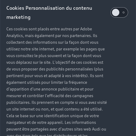
Audi d’occasion
Cookies Personnalisation du contenu
marketing
Quels sont les avantages d’acheter une Audi
Ces cookies sont placés entre autres par Adobe
d’occasion ?
Analytics, mais également par nos partenaires. Ils
collectent des informations sur la façon dont vous
utilisez notre site internet, par exemple les pages que
Quelle est la garantie d’une Audi Occasion :plus ?
vous consultez le plus souvent et la façon dont vous
vous déplacez sur le site. L'objectif de ces cookies est
Combien de points de contrôle sont effectués sur
de vous proposer des publicités personnalisées (plus
une Audi d’occasion ?
pertinent pour vous et adapté à vos intérêts). Ils sont
également utilisés pour limiter la fréquence
Quelle assistance est incluse avec une Audi
d'apparition d'une annonce publicitaire et pour
Occasion :plus ?
mesurer et contrôler l'efficacité des campagnes
publicitaires. Ils prennent en compte si vous avez visité
un site internet ou non, et quel contenu a été utilisé.
Quelle démarche faire quand on achète une
Cela se base sur une identification unique de votre
voiture d’occasion ?
navigateur et de votre appareil. Les informations
peuvent être partagées avec d'autres sites web Audi ou
Comment connaître l’historique d’une Audi
avec des tiers tels que les distributeurs et les