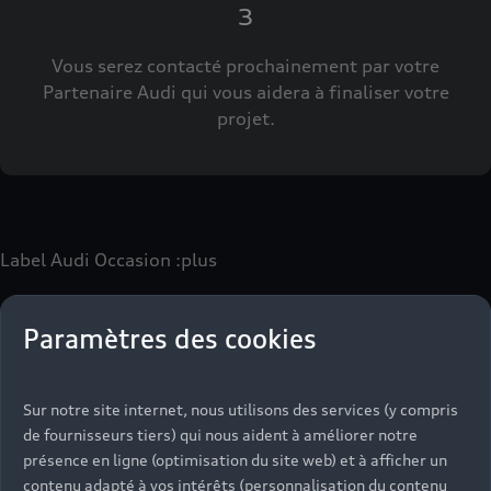
3
Vous serez contacté prochainement par votre
Partenaire Audi qui vous aidera à finaliser votre
projet.
Label Audi Occasion
:plus
Paramètres des cookies
Le label Audi Occasion
:plus
vous permet d’acquérir un
véhicule d’occasion avec les mêmes avantages que les
véhicules neufs :
Sur notre site internet, nous utilisons des services (y compris
- Jusqu'à 130 points de contrôle spécifiques à chaque
de fournisseurs tiers) qui nous aident à améliorer notre
motorisation
présence en ligne (optimisation du site web) et à afficher un
- Garantie jusqu’à 24 mois et kilométrage illimité
contenu adapté à vos intérêts (personnalisation du contenu