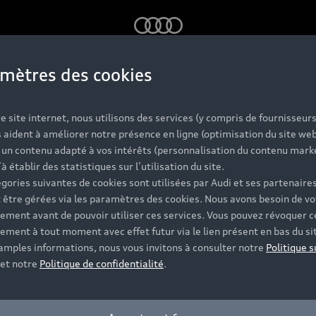
Audi
mètres des cookies
s Audi d'occas
e site internet, nous utilisons des services (y compris de fournisseurs
 aident à améliorer notre présence en ligne (optimisation du site web
r un contenu adapté à vos intérêts (personnalisation du contenu mark
labellisées
’à établir des statistiques sur l’utilisation du site.
gories suivantes de cookies sont utilisées par Audi et ses partenaires
 être gérées via les paramètres des cookies. Nous avons besoin de vo
ement avant de pouvoir utiliser ces services. Vous pouvez révoquer c
 et vérifiée sur jusqu'à 130 points de contrôle, dont l'ét
ement à tout moment avec effet futur via le lien présent en bas du si
t disponibles et vous accompagnent pour votre projet d'ac
 amples informations, nous vous invitons à consulter notre
Politique s
et notre
Politique de confidentialité
.
Contacter un Partenaire