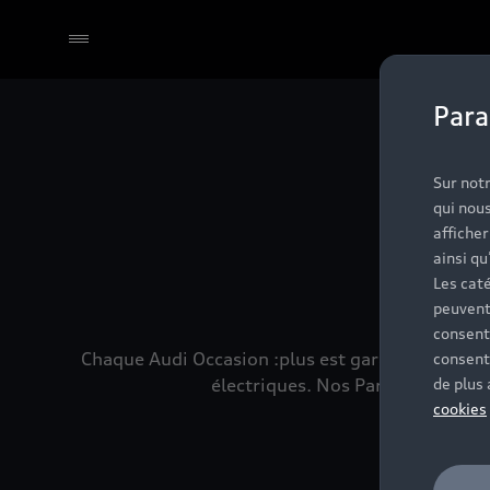
Para
Sélectionner un Partenaire
No
Sur notr
qui nous
affiche
ainsi qu
Les caté
peuvent
consent
Chaque Audi Occasion :plus est garantie 24 mois
consent
électriques. Nos Partenaires son
de plus
cookies