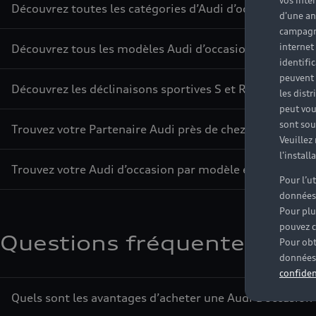
vos inté
Découvrez toutes les catégories d’Audi d’occasion
d'une an
campagne
internet
Découvrez tous les modèles Audi d’occasion
identifi
peuvent 
Découvrez les déclinaisons sportives S et RS d’occasion
les dist
peut vou
sont souv
Trouvez votre Partenaire Audi près de chez vous
Veuillez
l'instal
Trouvez votre Audi d’occasion par modèle et par ville
Pour l’u
données
Pour plu
pouvez c
Questions fréquentes sur l
Pour obt
données 
confiden
Quels sont les avantages d’acheter une Audi d’occasion 