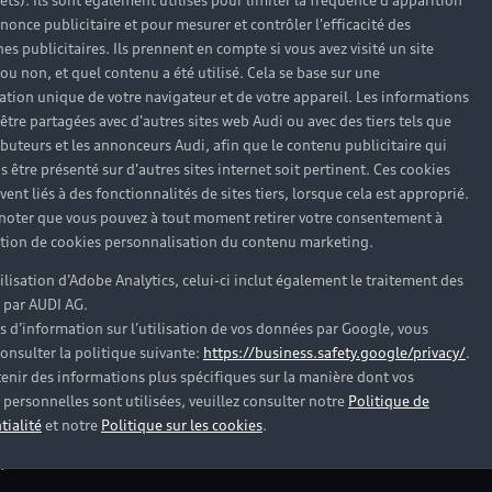
rêts). Ils sont également utilisés pour limiter la fréquence d'apparition
nonce publicitaire et pour mesurer et contrôler l'efficacité des
s publicitaires. Ils prennent en compte si vous avez visité un site
 ou non, et quel contenu a été utilisé. Cela se base sur une
cation unique de votre navigateur et de votre appareil. Les informations
être partagées avec d'autres sites web Audi ou avec des tiers tels que
ributeurs et les annonceurs Audi, afin que le contenu publicitaire qui
s être présenté sur d'autres sites internet soit pertinent. Ces cookies
ent liés à des fonctionnalités de sites tiers, lorsque cela est approprié.
 noter que vous pouvez à tout moment retirer votre consentement à
lation de cookies personnalisation du contenu marketing.
tilisation d’Adobe Analytics, celui-ci inclut également le traitement des
 par AUDI AG.
s d’information sur l’utilisation de vos données par Google, vous
onsulter la politique suivante:
https://business.safety.google/privacy/
.
es Audi d’occasion
enir des informations plus spécifiques sur la manière dont vos
personnelles sont utilisées, veuillez consulter notre
Politique de
tialité
et notre
Politique sur les cookies
.
?