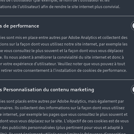
r un véhicule d’occasion avec les mêmes avantages que les
es de l'utilisateur (par exemple, le nom de l'utilisateur et les
tions de l'utilisateur) afin de rendre le site internet plus convivial.
haque motorisation
s de performance
ien
, à partir de 19€/mois
ies sont mis en place entre autres par Adobe Analytics et collectent des
ions sur la façon dont vous utilisez notre site internet, par exemple les
e vous consultez le plus souvent et la façon dont vous vous déplacez
te. Ils nous aident à améliorer la convivialité du site internet et donc à
es réponses à vos questio
r votre expérience d'utilisateur. Veuillez noter que vous pouvez à tout
etirer votre consentement à l'installation de cookies de performance.
ses questions autour de l'achat de véhicules d’occasion i
s Personnalisation du contenu marketing
ies sont placés entre autres par Adobe Analytics, mais également par
enaires. Ils collectent des informations sur la façon dont vous utilisez
te internet, par exemple les pages que vous consultez le plus souvent et
 dont vous vous déplacez sur le site. L'objectif de ces cookies est de vous
 des publicités personnalisées (plus pertinent pour vous et adapté à