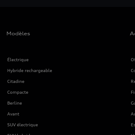
Modèles
A
Électrique
O
Hybride rechargeable
C
Citadine
Ré
Compacte
F
Berline
G
Avant
Au
SUV électrique
Es