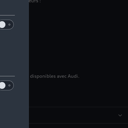
 véhicules neufs :
ns
mmédiatement disponibles avec Audi.