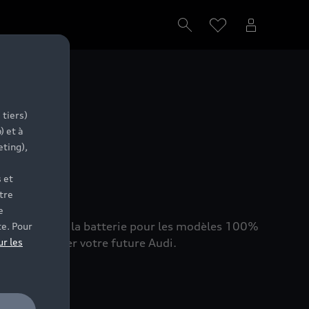
ion
 tiers)
) et à
eting),
 et
tre
e
at de santé de la batterie pour les modèles 100%
te. Pour
hat et trouver votre future Audi.
ur les