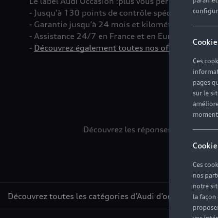
Le label Audi Occasion
:plus
vous permet d’acquéri
paramètr
configura
- Jusqu'à 130 points de contrôle spécifiques à c
- Garantie jusqu’à 24 mois et kilométrage illimité
- Assistance 24/7 en France et en Europe
Cookie
-
Découvrez également toutes nos offres d’entret
Ces cook
informat
pages qu
sur le si
L
améliore
moment r
Découvrez les réponses à vos diver
Cookie
Ces cook
nos part
notre si
Découvrez toutes les catégories d’Audi d’occasion
la façon
proposer