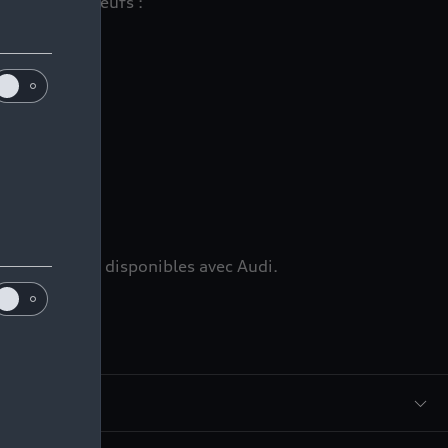
 véhicules neufs :
ns
mmédiatement disponibles avec Audi.