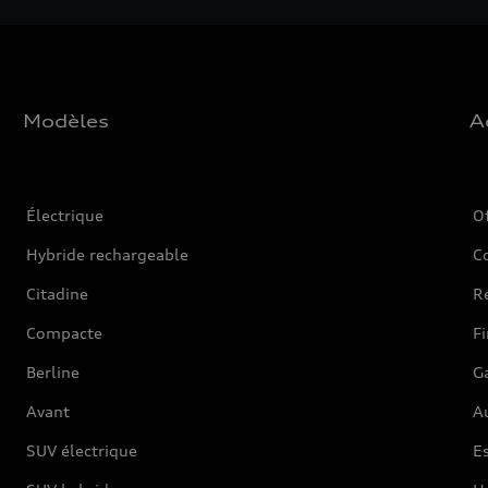
Modèles
A
Électrique
O
Hybride rechargeable
C
Citadine
Ré
Compacte
F
Berline
G
Avant
Au
SUV électrique
Es