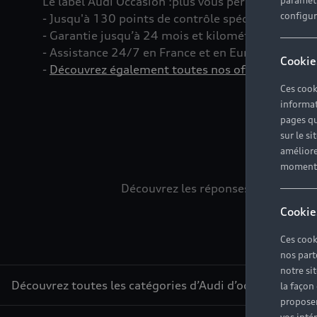
Le label Audi Occasion
:plus
vous permet d’acquéri
paramètr
configura
- Jusqu'à 130 points de contrôle spécifiques à c
- Garantie jusqu’à 24 mois et kilométrage illimité
- Assistance 24/7 en France et en Europe
Cookie
-
Découvrez également toutes nos offres d’entret
Ces cook
informat
pages qu
sur le si
L
améliore
moment r
Découvrez les réponses à vos diver
Cookie
Ces cook
nos part
notre si
Découvrez toutes les catégories d’Audi d’occasion
la façon
proposer