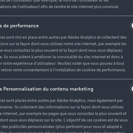
r un véhicule d’occasion avec les mêmes avantages que les
es de l'utilisateur (par exemple, le nom de l'utilisateur et les
tions de l'utilisateur) afin de rendre le site internet plus convivial.
haque motorisation
s de performance
ien
, à partir de 19€/mois
ies sont mis en place entre autres par Adobe Analytics et collectent des
ions sur la façon dont vous utilisez notre site internet, par exemple les
e vous consultez le plus souvent et la façon dont vous vous déplacez
te. Ils nous aident à améliorer la convivialité du site internet et donc à
es réponses à vos questio
r votre expérience d'utilisateur. Veuillez noter que vous pouvez à tout
etirer votre consentement à l'installation de cookies de performance.
ses questions autour de l'achat de véhicules d’occasion i
s Personnalisation du contenu marketing
ies sont placés entre autres par Adobe Analytics, mais également par
enaires. Ils collectent des informations sur la façon dont vous utilisez
te internet, par exemple les pages que vous consultez le plus souvent et
 dont vous vous déplacez sur le site. L'objectif de ces cookies est de vous
 des publicités personnalisées (plus pertinent pour vous et adapté à