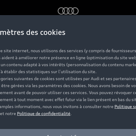
Audi
mètres des cookies
s Audi d'occas
e site internet, nous utilisons des services (y compris de fournisseurs
 aident à améliorer notre présence en ligne (optimisation du site web
r un contenu adapté à vos intérêts (personnalisation du contenu mark
labellisées
’à établir des statistiques sur l’utilisation du site.
gories suivantes de cookies sont utilisées par Audi et ses partenaires
 être gérées via les paramètres des cookies. Nous avons besoin de vo
ement avant de pouvoir utiliser ces services. Vous pouvez révoquer c
 et vérifiée sur jusqu'à 130 points de contrôle, dont l'ét
ement à tout moment avec effet futur via le lien présent en bas du si
t disponibles et vous accompagnent pour votre projet d'ac
 amples informations, nous vous invitons à consulter notre
Politique s
et notre
Politique de confidentialité
.
Contacter un Partenaire