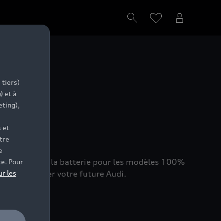
ion
 tiers)
) et à
eting),
 et
tre
e
at de santé de la batterie pour les modèles 100%
te. Pour
hat et trouver votre future Audi.
ur les