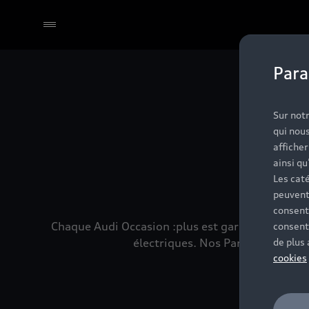
Para
Sélectionner un Partenaire
No
Sur notr
qui nous
affiche
ainsi qu
Les caté
peuvent
consent
Chaque Audi Occasion :plus est garantie 24 mois
consent
électriques. Nos Partenaires son
de plus
cookies