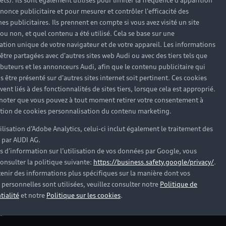
rêts). Ils sont également utilisés pour limiter la fréquence d'apparition
nonce publicitaire et pour mesurer et contrôler l'efficacité des
s publicitaires. Ils prennent en compte si vous avez visité un site
 ou non, et quel contenu a été utilisé. Cela se base sur une
cation unique de votre navigateur et de votre appareil. Les informations
être partagées avec d'autres sites web Audi ou avec des tiers tels que
ributeurs et les annonceurs Audi, afin que le contenu publicitaire qui
s être présenté sur d'autres sites internet soit pertinent. Ces cookies
ent liés à des fonctionnalités de sites tiers, lorsque cela est approprié.
 noter que vous pouvez à tout moment retirer votre consentement à
lation de cookies personnalisation du contenu marketing.
tilisation d’Adobe Analytics, celui-ci inclut également le traitement des
 par AUDI AG.
s d’information sur l’utilisation de vos données par Google, vous
onsulter la politique suivante:
https://business.safety.google/privacy/
.
es Audi d’occasion
enir des informations plus spécifiques sur la manière dont vos
personnelles sont utilisées, veuillez consulter notre
Politique de
tialité
et notre
Politique sur les cookies
.
?