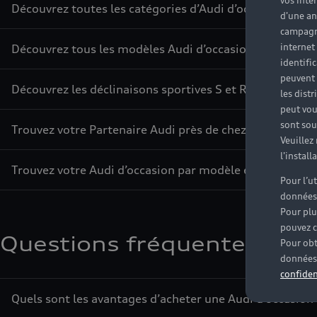
vos inté
Découvrez toutes les catégories d’Audi d’occasion
d'une an
campagne
internet
Découvrez tous les modèles Audi d’occasion
identifi
peuvent 
Découvrez les déclinaisons sportives S et RS d’occasion
les dist
peut vou
sont souv
Trouvez votre Partenaire Audi près de chez vous
Veuillez
l'instal
Trouvez votre Audi d’occasion par modèle et par ville
Pour l’u
données
Pour plu
pouvez c
Questions fréquentes sur l
Pour obt
données 
confiden
Quels sont les avantages d’acheter une Audi d’occasion 