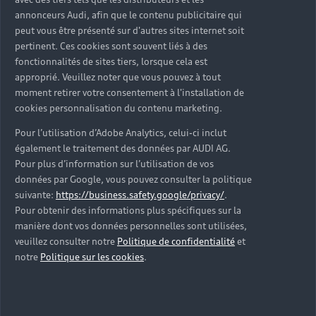
d’occasion ?
annonceurs Audi, afin que le contenu publicitaire qui
peut vous être présenté sur d'autres sites internet soit
pertinent. Ces cookies sont souvent liés à des
Qu’est-ce que le code VIN et où le trouver ?
fonctionnalités de sites tiers, lorsque cela est
approprié. Veuillez noter que vous pouvez à tout
Quels équipements de série retrouve-t-on sur une
moment retirer votre consentement à l'installation de
Audi d’occasion ?
cookies personnalisation du contenu marketing.
Pour l’utilisation d’Adobe Analytics, celui-ci inclut
Peut-on acheter une Audi hybride rechargeable
également le traitement des données par AUDI AG.
d’occasion ?
Pour plus d’information sur l’utilisation de vos
données par Google, vous pouvez consulter la politique
Peut-on acheter une Audi électrique d’occasion ?
suivante:
https://business.safety.google/privacy/
.
Pour obtenir des informations plus spécifiques sur la
manière dont vos données personnelles sont utilisées,
Quelle est la garantie de la batterie sur une Audi
veuillez consulter notre
Politique de confidentialité
et
e-tron d’occasion ?
notre
Politique sur les cookies
.
Une Audi d’occasion est-elle adaptée aux Zones à
Faibles Émissions (ZFE) ?