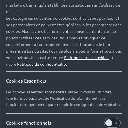
- Assistance 24/7 en France et en Europe
marketing), ainsi qu’à établir des statistiques sur l’utilisation
-
Découvrez également toutes nos offres d’entretien
, à
du site.
partir de 19€/mois
Les catégories suivantes de cookies sont utilisées par Audi et
ses partenaires et peuvent être gérées via les paramètres des
cookies. Nous avons besoin de votre consentement avant de
pouvoir utiliser ces services. Vous pouvez révoquer ce
consentement à tout moment avec effet futur via le lien
présent en bas du site. Pour de plus amples informations, nous
Les réponses à vos
vous invitons à consulter notre
Politique sur les cookies
et
questions
notre
Politique de confidentialité
.
Découvrez les réponses à vos diverses questions
Cookies Essentiels
autour de l'achat de véhicules d’occasion
immédiatement disponibles avec Audi.
Les cookies essentiels sont nécessaires pour vous fournir des
fonctions de base lors de l'utilisation du site internet. Ces
fonctions comprennent par exemple le configurateur de véhicules.
Cookies fonctionnels