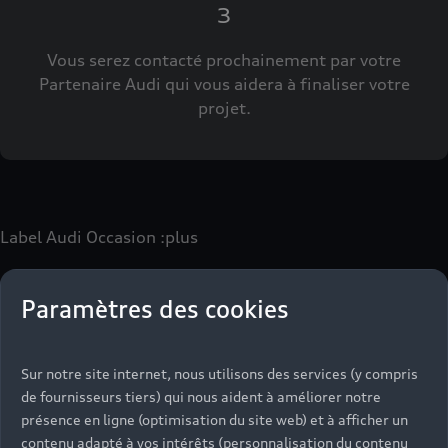
3
Vous serez contacté prochainement par votre
Partenaire Audi qui vous aidera à finaliser votre
projet.
Label Audi Occasion
:plus
Paramètres des cookies
Le label Audi Occasion
:plus
vous permet d’acquérir un
véhicule d’occasion avec les mêmes avantages que les
véhicules neufs :
Sur notre site internet, nous utilisons des services (y compris
- Jusqu'à 130 points de contrôle spécifiques à chaque
de fournisseurs tiers) qui nous aident à améliorer notre
motorisation
présence en ligne (optimisation du site web) et à afficher un
- Garantie jusqu’à 24 mois et kilométrage illimité
contenu adapté à vos intérêts (personnalisation du contenu