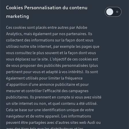
Audi d’occasion
Cookies Personnalisation du contenu
marketing
Quels sont les avantages d’acheter une Audi
Ces cookies sont placés entre autres par Adobe
d’occasion ?
Analytics, mais également par nos partenaires. Ils
collectent des informations sur la façon dont vous
utilisez notre site internet, par exemple les pages que
Quelle est la garantie d’une Audi Occasion :plus ?
vous consultez le plus souvent et la façon dont vous
vous déplacez sur le site. L'objectif de ces cookies est
Combien de points de contrôle sont effectués sur
de vous proposer des publicités personnalisées (plus
une Audi d’occasion ?
pertinent pour vous et adapté à vos intérêts). Ils sont
également utilisés pour limiter la fréquence
Quelle assistance est incluse avec une Audi
d'apparition d'une annonce publicitaire et pour
Occasion :plus ?
mesurer et contrôler l'efficacité des campagnes
publicitaires. Ils prennent en compte si vous avez visité
un site internet ou non, et quel contenu a été utilisé.
Quelle démarche faire quand on achète une
Cela se base sur une identification unique de votre
voiture d’occasion ?
navigateur et de votre appareil. Les informations
peuvent être partagées avec d'autres sites web Audi ou
Comment connaître l’historique d’une Audi
avec des tiers tels que les distributeurs et les