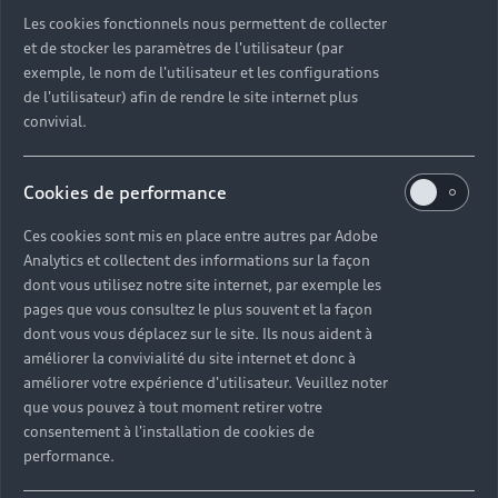
Découvrez toutes les catégories d’Audi d’occasion
Les cookies fonctionnels nous permettent de collecter
et de stocker les paramètres de l'utilisateur (par
exemple, le nom de l'utilisateur et les configurations
Découvrez toutes les catégories d’Audi d’occasion
de l'utilisateur) afin de rendre le site internet plus
convivial.
Découvrez tous les modèles Audi d’occasion
Cookies de performance
Découvrez les déclinaisons sportives S et RS
d’occasion
Ces cookies sont mis en place entre autres par Adobe
Analytics et collectent des informations sur la façon
Trouvez votre Partenaire Audi près de chez vous
dont vous utilisez notre site internet, par exemple les
pages que vous consultez le plus souvent et la façon
dont vous vous déplacez sur le site. Ils nous aident à
Trouvez votre Audi d’occasion par modèle et par
améliorer la convivialité du site internet et donc à
ville
améliorer votre expérience d'utilisateur. Veuillez noter
que vous pouvez à tout moment retirer votre
consentement à l'installation de cookies de
performance.
Questions fréquentes sur les