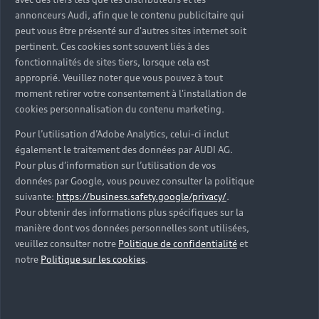
d’occasion ?
annonceurs Audi, afin que le contenu publicitaire qui
peut vous être présenté sur d'autres sites internet soit
pertinent. Ces cookies sont souvent liés à des
Qu’est-ce que le code VIN et où le trouver ?
fonctionnalités de sites tiers, lorsque cela est
approprié. Veuillez noter que vous pouvez à tout
Quels équipements de série retrouve-t-on sur une
moment retirer votre consentement à l'installation de
Audi d’occasion ?
cookies personnalisation du contenu marketing.
Pour l’utilisation d’Adobe Analytics, celui-ci inclut
Peut-on acheter une Audi hybride rechargeable
également le traitement des données par AUDI AG.
d’occasion ?
Pour plus d’information sur l’utilisation de vos
données par Google, vous pouvez consulter la politique
Peut-on acheter une Audi électrique d’occasion ?
suivante:
https://business.safety.google/privacy/
.
Pour obtenir des informations plus spécifiques sur la
manière dont vos données personnelles sont utilisées,
Quelle est la garantie de la batterie sur une Audi
veuillez consulter notre
Politique de confidentialité
et
e-tron d’occasion ?
notre
Politique sur les cookies
.
Une Audi d’occasion est-elle adaptée aux Zones à
Faibles Émissions (ZFE) ?