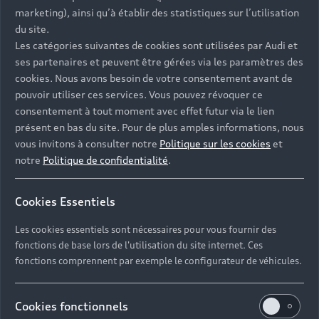
- Assistance 24/7 en France et en Europe
marketing), ainsi qu’à établir des statistiques sur l’utilisation
-
Découvrez également toutes nos offres d’entretien
, à
du site.
partir de 19€/mois
Les catégories suivantes de cookies sont utilisées par Audi et
ses partenaires et peuvent être gérées via les paramètres des
cookies. Nous avons besoin de votre consentement avant de
pouvoir utiliser ces services. Vous pouvez révoquer ce
consentement à tout moment avec effet futur via le lien
présent en bas du site. Pour de plus amples informations, nous
Les réponses à vos
vous invitons à consulter notre
Politique sur les cookies
et
questions
notre
Politique de confidentialité
.
Découvrez les réponses à vos diverses questions
Cookies Essentiels
autour de l'achat de véhicules d’occasion
immédiatement disponibles avec Audi.
Les cookies essentiels sont nécessaires pour vous fournir des
fonctions de base lors de l'utilisation du site internet. Ces
fonctions comprennent par exemple le configurateur de véhicules.
Cookies fonctionnels