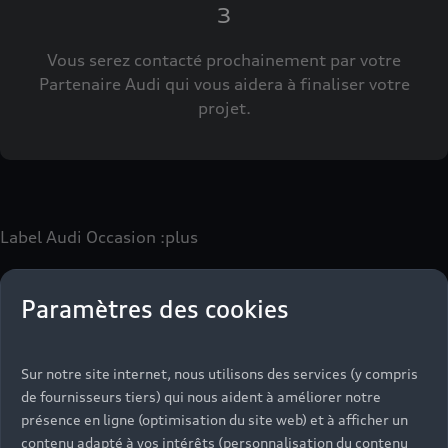
3
Vous serez contacté prochainement par votre
Partenaire Audi qui vous aidera à finaliser votre
projet.
Label Audi Occasion
:plus
Paramètres des cookies
Le label Audi Occasion
:plus
vous permet d’acquérir un
véhicule d’occasion avec les mêmes avantages que les
véhicules neufs :
Sur notre site internet, nous utilisons des services (y compris
- Jusqu'à 130 points de contrôle spécifiques à chaque
de fournisseurs tiers) qui nous aident à améliorer notre
motorisation
présence en ligne (optimisation du site web) et à afficher un
- Garantie jusqu’à 24 mois et kilométrage illimité
contenu adapté à vos intérêts (personnalisation du contenu