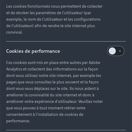
Découvrez toutes les catégories d’Audi d’occasion
Les cookies fonctionnels nous permettent de collecter
et de stocker les paramètres de l'utilisateur (par
exemple, le nom de l'utilisateur et les configurations
Découvrez toutes les catégories d’Audi d’occasion
de l'utilisateur) afin de rendre le site internet plus
convivial.
Découvrez tous les modèles Audi d’occasion
Cookies de performance
Découvrez les déclinaisons sportives S et RS
d’occasion
Ces cookies sont mis en place entre autres par Adobe
Analytics et collectent des informations sur la façon
Trouvez votre Partenaire Audi près de chez vous
dont vous utilisez notre site internet, par exemple les
pages que vous consultez le plus souvent et la façon
dont vous vous déplacez sur le site. Ils nous aident à
Trouvez votre Audi d’occasion par modèle et par
améliorer la convivialité du site internet et donc à
ville
améliorer votre expérience d'utilisateur. Veuillez noter
que vous pouvez à tout moment retirer votre
consentement à l'installation de cookies de
performance.
Questions fréquentes sur les