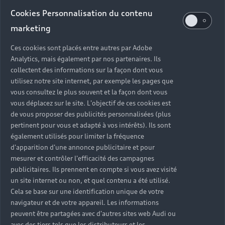
Audi d’occasion
Cookies Personnalisation du contenu
marketing
Quels sont les avantages d’acheter une Audi
Ces cookies sont placés entre autres par Adobe
d’occasion ?
Analytics, mais également par nos partenaires. Ils
collectent des informations sur la façon dont vous
utilisez notre site internet, par exemple les pages que
Quelle est la garantie d’une Audi Occasion :plus ?
vous consultez le plus souvent et la façon dont vous
vous déplacez sur le site. L'objectif de ces cookies est
Combien de points de contrôle sont effectués sur
de vous proposer des publicités personnalisées (plus
une Audi d’occasion ?
pertinent pour vous et adapté à vos intérêts). Ils sont
également utilisés pour limiter la fréquence
Quelle assistance est incluse avec une Audi
d'apparition d'une annonce publicitaire et pour
Occasion :plus ?
mesurer et contrôler l'efficacité des campagnes
publicitaires. Ils prennent en compte si vous avez visité
un site internet ou non, et quel contenu a été utilisé.
Quelle démarche faire quand on achète une
Cela se base sur une identification unique de votre
voiture d’occasion ?
navigateur et de votre appareil. Les informations
peuvent être partagées avec d'autres sites web Audi ou
Comment connaître l’historique d’une Audi
avec des tiers tels que les distributeurs et les