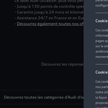
Le label Audi Occasion
:plus
vous permet d’acquéri
paramètr
configura
- Jusqu'à 130 points de contrôle spécifiques à c
- Garantie jusqu’à 24 mois et kilométrage illimité
- Assistance 24/7 en France et en Europe
Cookie
-
Découvrez également toutes nos offres d’entret
Ces cook
informat
pages qu
sur le si
L
améliore
moment r
Découvrez les réponses à vos diver
Cookie
Ces cook
nos part
notre si
Découvrez toutes les catégories d’Audi d’occasion
la façon
proposer