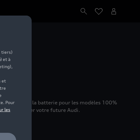
ion
 tiers)
) et à
eting),
 et
tre
e
at de santé de la batterie pour les modèles 100%
te. Pour
hat et trouver votre future Audi.
ur les