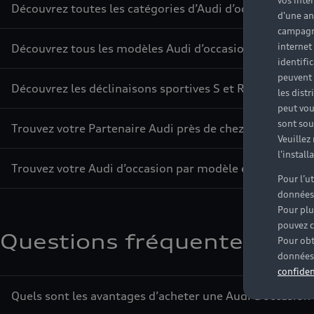
vos inté
Découvrez toutes les catégories d’Audi d’occasion
d'une an
campagne
internet
Découvrez tous les modèles Audi d’occasion
identifi
peuvent 
Découvrez les déclinaisons sportives S et RS d’occasion
les dist
peut vou
sont souv
Trouvez votre Partenaire Audi près de chez vous
Veuillez
l'instal
Trouvez votre Audi d’occasion par modèle et par ville
Pour l’u
données
Pour plu
pouvez c
Questions fréquentes sur l
Pour obt
données 
confiden
Quels sont les avantages d’acheter une Audi d’occasion 