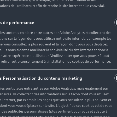
r un véhicule d’occasion avec les mêmes avantages que les
es de l'utilisateur (par exemple, le nom de l'utilisateur et les
tions de l'utilisateur) afin de rendre le site internet plus convivial.
haque motorisation
s de performance
ien
, à partir de 19€/mois
ies sont mis en place entre autres par Adobe Analytics et collectent des
ions sur la façon dont vous utilisez notre site internet, par exemple les
e vous consultez le plus souvent et la façon dont vous vous déplacez
te. Ils nous aident à améliorer la convivialité du site internet et donc à
es réponses à vos questio
r votre expérience d'utilisateur. Veuillez noter que vous pouvez à tout
etirer votre consentement à l'installation de cookies de performance.
ses questions autour de l'achat de véhicules d’occasion i
s Personnalisation du contenu marketing
ies sont placés entre autres par Adobe Analytics, mais également par
enaires. Ils collectent des informations sur la façon dont vous utilisez
te internet, par exemple les pages que vous consultez le plus souvent et
 dont vous vous déplacez sur le site. L'objectif de ces cookies est de vous
 des publicités personnalisées (plus pertinent pour vous et adapté à