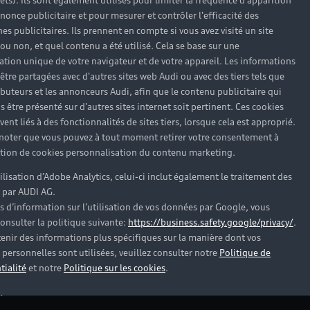
rêts). Ils sont également utilisés pour limiter la fréquence d'apparition
nonce publicitaire et pour mesurer et contrôler l'efficacité des
s publicitaires. Ils prennent en compte si vous avez visité un site
 ou non, et quel contenu a été utilisé. Cela se base sur une
cation unique de votre navigateur et de votre appareil. Les informations
être partagées avec d'autres sites web Audi ou avec des tiers tels que
ributeurs et les annonceurs Audi, afin que le contenu publicitaire qui
s être présenté sur d'autres sites internet soit pertinent. Ces cookies
ent liés à des fonctionnalités de sites tiers, lorsque cela est approprié.
 noter que vous pouvez à tout moment retirer votre consentement à
lation de cookies personnalisation du contenu marketing.
tilisation d’Adobe Analytics, celui-ci inclut également le traitement des
 par AUDI AG.
s d’information sur l’utilisation de vos données par Google, vous
onsulter la politique suivante:
https://business.safety.google/privacy/
.
es Audi d’occasion
enir des informations plus spécifiques sur la manière dont vos
personnelles sont utilisées, veuillez consulter notre
Politique de
tialité
et notre
Politique sur les cookies
.
?