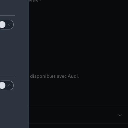
 véhicules neufs :
ns
mmédiatement disponibles avec Audi.