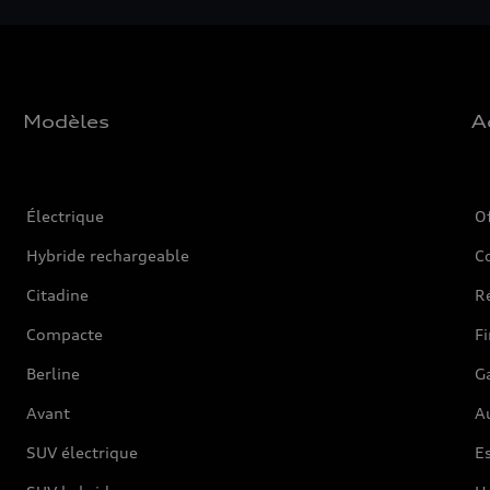
Modèles
A
Électrique
O
Hybride rechargeable
C
Citadine
Ré
Compacte
F
Berline
G
Avant
Au
SUV électrique
Es