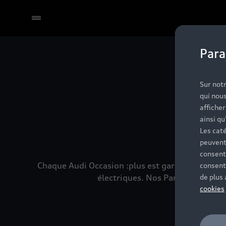
Para
Sélectionner un Partenaire
No
Sur notr
qui nous
affiche
ainsi qu
Les caté
peuvent
consent
Chaque Audi Occasion :plus est garantie 24 mois
consent
électriques. Nos Partenaires son
de plus
cookies