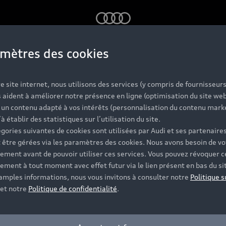
Audi
mètres des cookies
s Audi d'occas
e site internet, nous utilisons des services (y compris de fournisseurs
 aident à améliorer notre présence en ligne (optimisation du site web
r un contenu adapté à vos intérêts (personnalisation du contenu mark
labellisées
’à établir des statistiques sur l’utilisation du site.
gories suivantes de cookies sont utilisées par Audi et ses partenaires
 être gérées via les paramètres des cookies. Nous avons besoin de vo
ement avant de pouvoir utiliser ces services. Vous pouvez révoquer c
 et vérifiée sur jusqu'à 130 points de contrôle, dont l'ét
ement à tout moment avec effet futur via le lien présent en bas du si
t disponibles et vous accompagnent pour votre projet d'ac
 amples informations, nous vous invitons à consulter notre
Politique s
et notre
Politique de confidentialité
.
Contacter un Partenaire