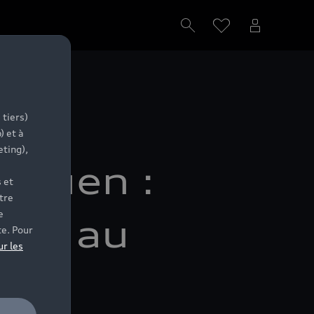
 tiers)
) et à
eting),
Rouen :
 et
tre
e
ité au
te. Pour
ur les