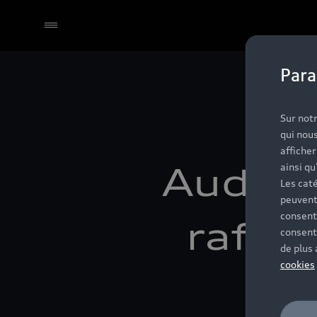
Para
Sélectionner un Partenaire
Sur notr
qui nous
affiche
Audi A
ainsi qu
Les caté
peuvent
consent
raffi
consent
de plus
cookies