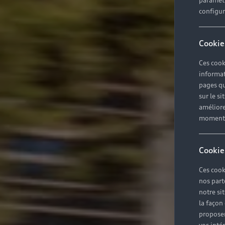
paramètr
configura
Cookie
Ces cook
informat
pages qu
sur le si
améliore
moment r
Cookie
Ces cook
nos part
notre si
la façon
proposer