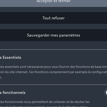
Accepter et fermer
 l’Audi A6 séduit par sa capacité à associer élégance et
 fiable et confortable, aussi à l’aise dans le trafic citadin
Tout refuser
la philosophie Audi : voyager avec distinction en toutes 
Sauvegarder mes paramètres
Voir les véhicules disponibles
s Essentiels
ies essentiels sont nécessaires pour vous fournir des fonctions de base lor
ation du site internet. Ces fonctions comprennent par exemple le configura
s.
s fonctionnels
ies fonctionnels nous permettent de collecter et de stocker les