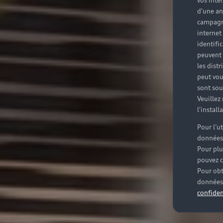
vos inté
d'une an
campagne
internet
identifi
peuvent 
les dist
peut vou
sont souv
Veuillez
l'instal
Pour l’u
données
Pour plu
pouvez c
Pour obt
données 
confiden