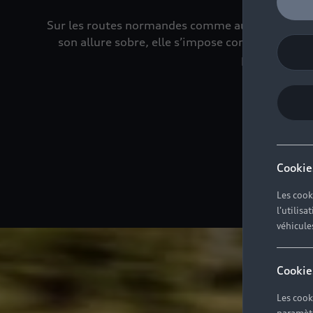
Sur les routes normandes comme au cœur de Rouen,
son allure sobre, elle s’impose comme une alliée
parfaitement 
Cookie
Les cook
l'utilis
véhicule
Cookie
Les cook