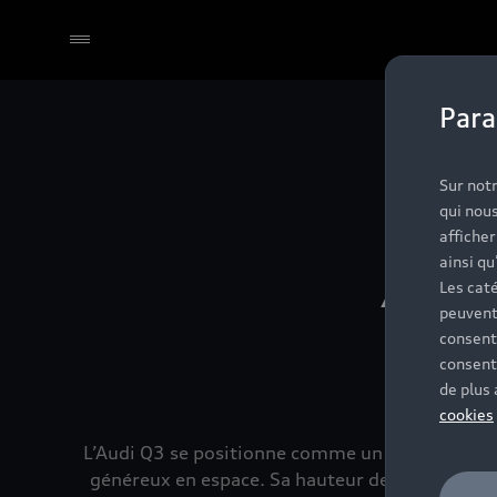
Para
Sélectionner un Partenaire
Sur notr
qui nous
affiche
Aud
ainsi qu
Les caté
peuvent
consent
co
consent
de plus
cookies
L’Audi Q3 se positionne comme un SUV compact in
généreux en espace. Sa hauteur de conduite ras