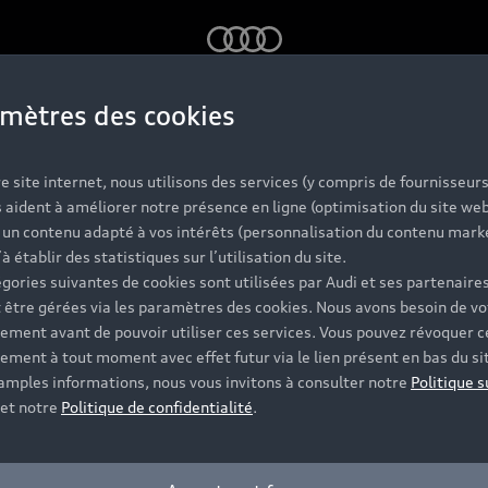
Audi
mètres des cookies
e site internet, nous utilisons des services (y compris de fournisseurs
 aident à améliorer notre présence en ligne (optimisation du site web
r un contenu adapté à vos intérêts (personnalisation du contenu mark
i Q3 Lyon : le
’à établir des statistiques sur l’utilisation du site.
gories suivantes de cookies sont utilisées par Audi et ses partenaires
 être gérées via les paramètres des cookies. Nous avons besoin de vo
ement avant de pouvoir utiliser ces services. Vous pouvez révoquer c
mpact polyval
ement à tout moment avec effet futur via le lien présent en bas du si
 amples informations, nous vous invitons à consulter notre
Politique s
et notre
Politique de confidentialité
.
termédiaire, idéal pour les conducteurs lyonnais recherc
surante et sa modularité intérieure en font un choix adap