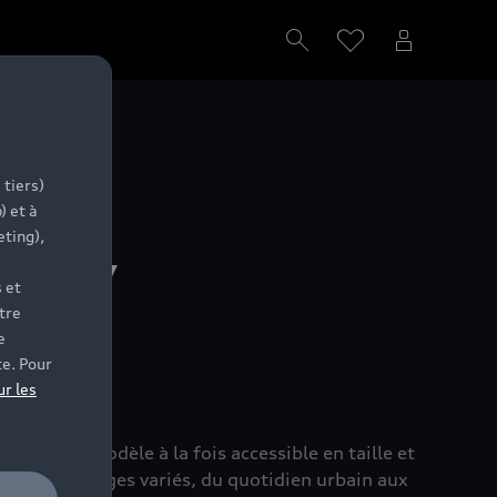
 tiers)
) et à
eting),
 SUV
 et
tre
e
ent
te. Pour
ur les
hant un modèle à la fois accessible en taille et
té à des usages variés, du quotidien urbain aux