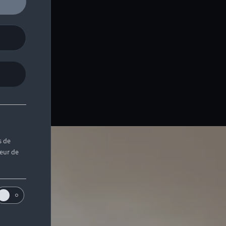
s de
teur de