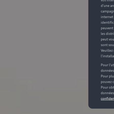
vos inté
d'une an
campagne
internet
identifi
peuvent 
les dist
peut vou
sont souv
Veuillez
l'instal
Pour l’u
données
Pour plu
pouvez c
Pour obt
données 
confiden