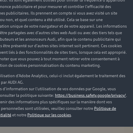
rêts). Ils sont également utilisés pour limiter la fréquence d'apparition
nonce publicitaire et pour mesurer et contrôler l'efficacité des
s publicitaires. Ils prennent en compte si vous avez visité un site
 ou non, et quel contenu a été utilisé. Cela se base sur une
cation unique de votre navigateur et de votre appareil. Les informations
être partagées avec d'autres sites web Audi ou avec des tiers tels que
ributeurs et les annonceurs Audi, afin que le contenu publicitaire qui
s être présenté sur d'autres sites internet soit pertinent. Ces cookies
ent liés à des fonctionnalités de sites tiers, lorsque cela est approprié.
 noter que vous pouvez à tout moment retirer votre consentement à
lation de cookies personnalisation du contenu marketing.
tilisation d’Adobe Analytics, celui-ci inclut également le traitement des
 par AUDI AG.
s d’information sur l’utilisation de vos données par Google, vous
onsulter la politique suivante:
https://business.safety.google/privacy/
.
enir des informations plus spécifiques sur la manière dont vos
personnelles sont utilisées, veuillez consulter notre
Politique de
tialité
et notre
Politique sur les cookies
.