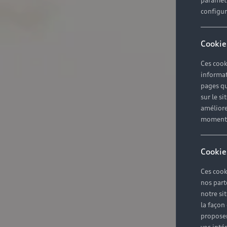
paramètr
configura
Cookie
Ces cook
informat
pages qu
sur le si
améliore
moment r
Cookie
Ces cook
nos part
notre si
la façon
proposer