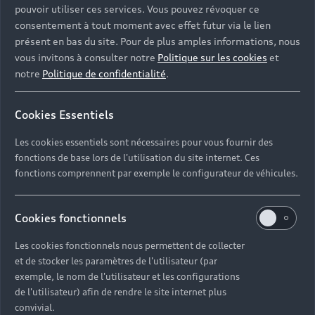
pouvoir utiliser ces services. Vous pouvez révoquer ce
consentement à tout moment avec effet futur via le lien
présent en bas du site. Pour de plus amples informations, nous
vous invitons à consulter notre
Politique sur les cookies
et
notre
Politique de confidentialité
.
Cookies Essentiels
Les cookies essentiels sont nécessaires pour vous fournir des
fonctions de base lors de l'utilisation du site internet. Ces
fonctions comprennent par exemple le configurateur de véhicules.
Cookies fonctionnels
Les cookies fonctionnels nous permettent de collecter
Carrosserie
et de stocker les paramètres de l'utilisateur (par
exemple, le nom de l'utilisateur et les configurations
En cas de sinistre, vous êtes libre de choisir votre
de l'utilisateur) afin de rendre le site internet plus
Réparateur Agréé. Pour votre Audi, faites appel à
convivial.
l’expertise de notre réseau et profitez d’un savoir-