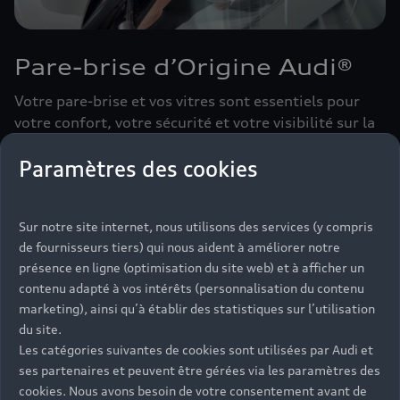
Pare-brise d’Origine Audi®
Votre pare-brise et vos vitres sont essentiels pour
votre confort, votre sécurité et votre visibilité sur la
route. Pour une réparation d'excellence, nos
Paramètres des cookies
spécialistes travaillent uniquement avec des pièces
d’Origine Audi®.
Sur notre site internet, nous utilisons des services (y compris
Découvrir
de fournisseurs tiers) qui nous aident à améliorer notre
présence en ligne (optimisation du site web) et à afficher un
contenu adapté à vos intérêts (personnalisation du contenu
marketing), ainsi qu’à établir des statistiques sur l’utilisation
du site.
Les catégories suivantes de cookies sont utilisées par Audi et
ses partenaires et peuvent être gérées via les paramètres des
cookies. Nous avons besoin de votre consentement avant de