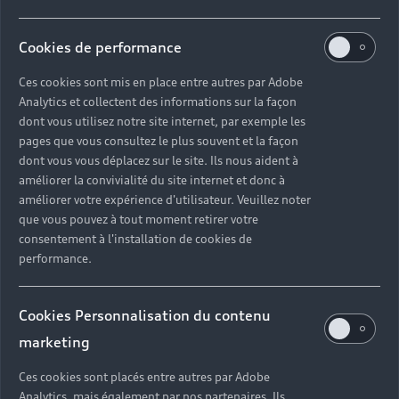
faire certifié par la label carrosserie.
Cookies de performance
Découvrir
Ces cookies sont mis en place entre autres par Adobe
Analytics et collectent des informations sur la façon
dont vous utilisez notre site internet, par exemple les
Découvrez nos autres
pages que vous consultez le plus souvent et la façon
prestations
dont vous vous déplacez sur le site. Ils nous aident à
améliorer la convivialité du site internet et donc à
améliorer votre expérience d'utilisateur. Veuillez noter
que vous pouvez à tout moment retirer votre
consentement à l'installation de cookies de
Freinage
performance.
Un freinage défaillant présente un risque
important pour votre sécurité. Ne faites aucun
Cookies Personnalisation du contenu
compromis en vérifiant et en changeant vos
marketing
freins dans nos ateliers.
Ces cookies sont placés entre autres par Adobe
Analytics, mais également par nos partenaires. Ils