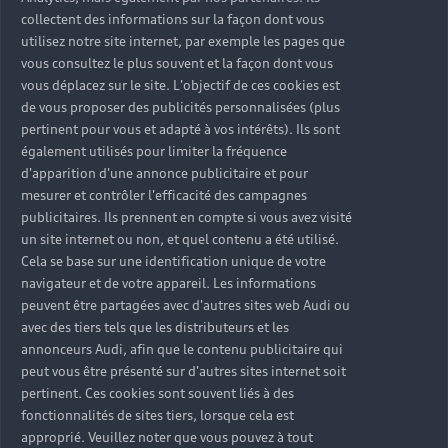
Demander un devis
collectent des informations sur la façon dont vous
utilisez notre site internet, par exemple les pages que
vous consultez le plus souvent et la façon dont vous
vous déplacez sur le site. L'objectif de ces cookies est
Batterie
de vous proposer des publicités personnalisées (plus
pertinent pour vous et adapté à vos intérêts). Ils sont
Formés aux spécificités de votre véhicule, nos
également utilisés pour limiter la fréquence
experts sont les plus qualifiés pour intervenir sur
d'apparition d'une annonce publicitaire et pour
votre batterie en utilisant des pièces certifiées
mesurer et contrôler l'efficacité des campagnes
d’Origine Audi®.
publicitaires. Ils prennent en compte si vous avez visité
un site internet ou non, et quel contenu a été utilisé.
Cela se base sur une identification unique de votre
Demander un devis
navigateur et de votre appareil. Les informations
peuvent être partagées avec d'autres sites web Audi ou
avec des tiers tels que les distributeurs et les
annonceurs Audi, afin que le contenu publicitaire qui
peut vous être présenté sur d'autres sites internet soit
pertinent. Ces cookies sont souvent liés à des
fonctionnalités de sites tiers, lorsque cela est
approprié. Veuillez noter que vous pouvez à tout