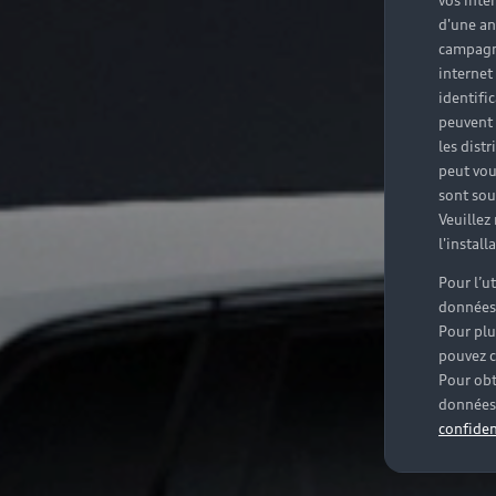
vos inté
d'une an
campagne
internet
identifi
peuvent 
les dist
peut vou
sont souv
Veuillez
l'instal
Pour l’u
données
Pour plu
pouvez c
Pour obt
données 
confiden