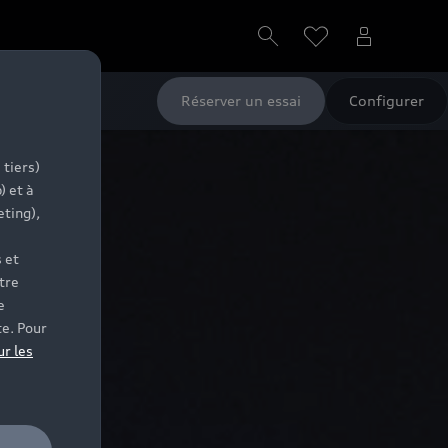
Réserver un essai
Configurer
 tiers)
) et à
eting),
 et
tre
e
te. Pour
ur les