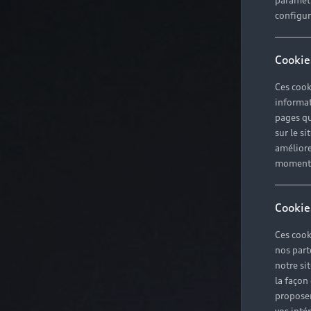
paramètr
configura
Cookie
Ces cook
informat
pages qu
sur le si
améliore
moment r
Cookie
Ces cook
nos part
notre si
la façon
proposer