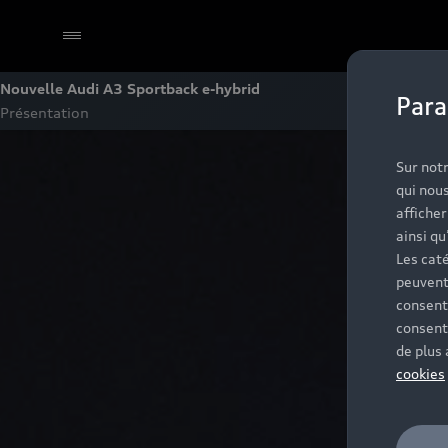
Nouvelle Audi A3 Sportback e-hybrid
Para
Présentation
Sélectionner un Partenaire
Sur notr
qui nous
affiche
ainsi qu
Les caté
peuvent
consent
consent
de plus
cookies