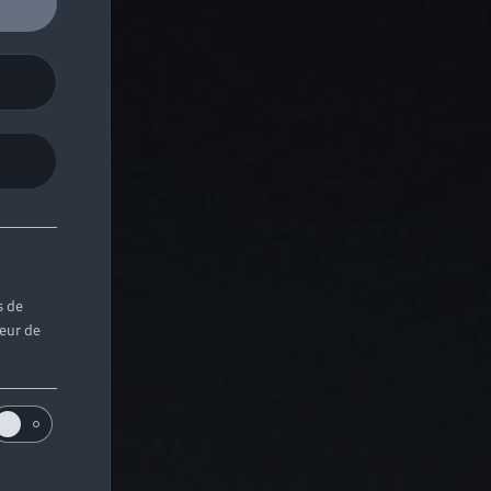
s de
teur de