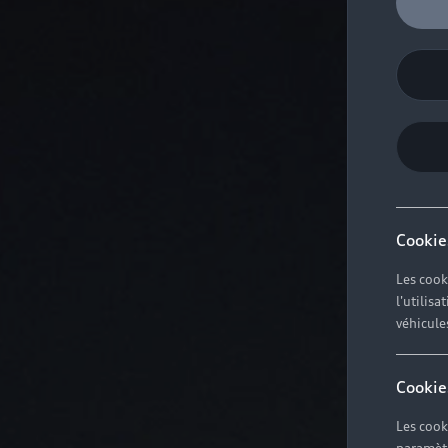
Cookie
Les cook
l'utilis
véhicule
Cookie
Les cook