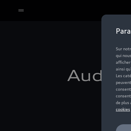
Para
Sélectionner un Partenaire
Sur notr
qui nous
affiche
Audi B
ainsi qu
Les caté
peuvent
consent
consent
de plus
cookies