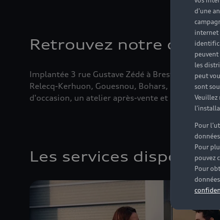
vos inté
d'une an
campagne
internet
Retrouvez notre conces
identifi
peuvent 
les dist
Implantée 3 rue Gustave Zédé à Brest, à proximité
peut vou
Relecq-Kerhuon, Gouesnou, Bohars, Plougastel-Daou
sont souv
d'occasion, un atelier après-vente et un service p
Veuillez
l'instal
Pour l’u
données
Pour plu
Les services disponibl
pouvez c
Pour obt
données 
confiden