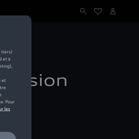
 tiers)
) et à
eting),
cession
 et
tre
e
te. Pour
ur les