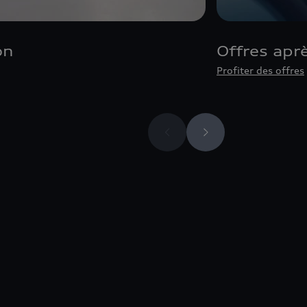
on
Offres apr
Profiter des offres