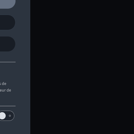
s de
teur de
de contact