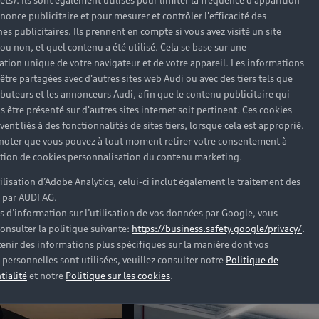
rêts). Ils sont également utilisés pour limiter la fréquence d'apparition
nonce publicitaire et pour mesurer et contrôler l'efficacité des
s publicitaires. Ils prennent en compte si vous avez visité un site
 ou non, et quel contenu a été utilisé. Cela se base sur une
sion Audi à Brest
cation unique de votre navigateur et de votre appareil. Les informations
être partagées avec d'autres sites web Audi ou avec des tiers tels que
ributeurs et les annonceurs Audi, afin que le contenu publicitaire qui
 de la RN165 et au cœur du Finistère, la concession Audi B
s être présenté sur d'autres sites internet soit pertinent. Ces cookies
las, Landerneau et la presqu'île de Crozon. Elle réunit 
ent liés à des fonctionnalités de sites tiers, lorsque cela est approprié.
ièces de rechange. Les horaires de chaque service figurent 
 noter que vous pouvez à tout moment retirer votre consentement à
lation de cookies personnalisation du contenu marketing.
tilisation d’Adobe Analytics, celui-ci inclut également le traitement des
 par AUDI AG.
s d’information sur l’utilisation de vos données par Google, vous
es dans votre concession A
onsulter la politique suivante:
https://business.safety.google/privacy/
.
enir des informations plus spécifiques sur la manière dont vos
personnelles sont utilisées, veuillez consulter notre
Politique de
tialité
et notre
Politique sur les cookies
.