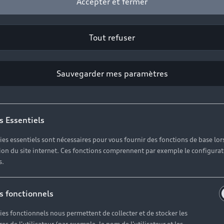
Accepter et fermer
Tout refuser
lus
e-tron
Sauvegarder mes paramètres
3 Rue Gustave Zédé
29200 BREST
s Essentiels
02 98 02 10 10
ies essentiels sont nécessaires pour vous fournir des fonctions de base lor
ation du site internet. Ces fonctions comprennent par exemple le configura
Télécharger la fiche 
s.
s fonctionnels
ies fonctionnels nous permettent de collecter et de stocker les