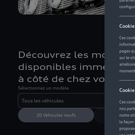
paramètr
configura
Cookie
Ces cook
informat
pages qu
Découvrez les modèle
sur le si
disponibles immédiat
améliore
moment r
à côté de chez vous.
Sélectionnez un modèle
Cookie
Ces cook
nos part
20
Véhicules neufs
70
Véhicules
notre si
la façon
proposer