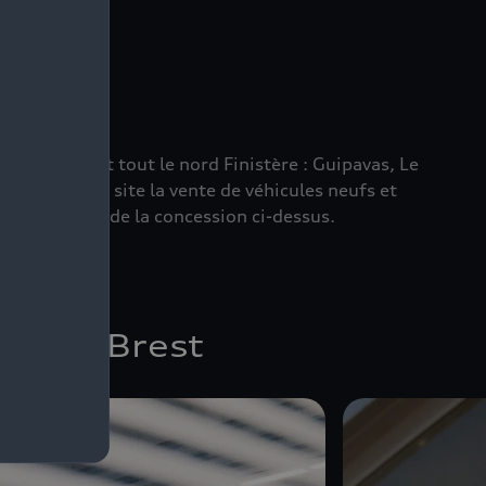
rest dessert tout le nord Finistère : Guipavas, Le
sur un même site la vente de véhicules neufs et
dans la carte de la concession ci-dessus.
udi de Brest