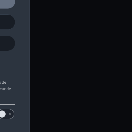
s de
teur de