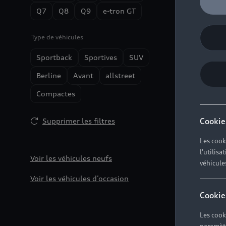
Q7
Q8
Q9
e-tron GT
Type de véhicules
Sportback
Sportives
SUV
Berline
Avant
allstreet
Compactes
Cookie
Supprimer les filtres
Les cook
l'utilis
Voir les véhicules neufs
véhicule
Voir les véhicules d’occasion
Cookie
Les cook