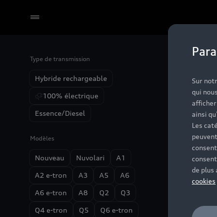
Para
Type de transmission
Aucu
Sélectionner un Partenaire
Hybride rechargeable
Sur notr
qui nous
100% électrique
affiche
Essence/Diesel
ainsi qu
Les caté
peuvent
Modèles
consent
Nouveau
Nuvolari
A1
consent
de plus
A2 e-tron
A3
A5
A6
cookies
A6 e-tron
A8
Q2
Q3
Q4 e-tron
Q5
Q6 e-tron