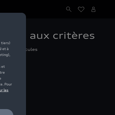
pond aux critères
 tiers)
) et à
’autres véhicules
eting),
 et
tre
e
te. Pour
ur les