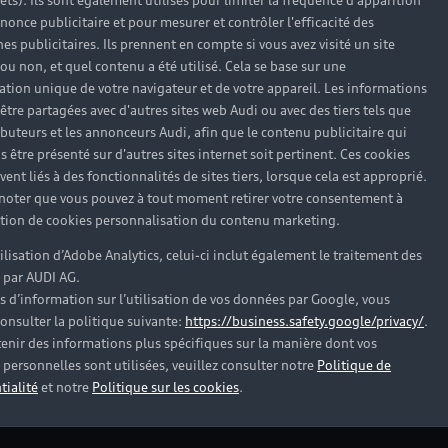
rêts). Ils sont également utilisés pour limiter la fréquence d'apparition
nonce publicitaire et pour mesurer et contrôler l'efficacité des
s publicitaires. Ils prennent en compte si vous avez visité un site
 ou non, et quel contenu a été utilisé. Cela se base sur une
cation unique de votre navigateur et de votre appareil. Les informations
être partagées avec d'autres sites web Audi ou avec des tiers tels que
ributeurs et les annonceurs Audi, afin que le contenu publicitaire qui
s être présenté sur d'autres sites internet soit pertinent. Ces cookies
ent liés à des fonctionnalités de sites tiers, lorsque cela est approprié.
 noter que vous pouvez à tout moment retirer votre consentement à
lation de cookies personnalisation du contenu marketing.
tilisation d’Adobe Analytics, celui-ci inclut également le traitement des
 par AUDI AG.
s d’information sur l’utilisation de vos données par Google, vous
onsulter la politique suivante:
https://business.safety.google/privacy/
.
enir des informations plus spécifiques sur la manière dont vos
personnelles sont utilisées, veuillez consulter notre
Politique de
tialité
et notre
Politique sur les cookies
.