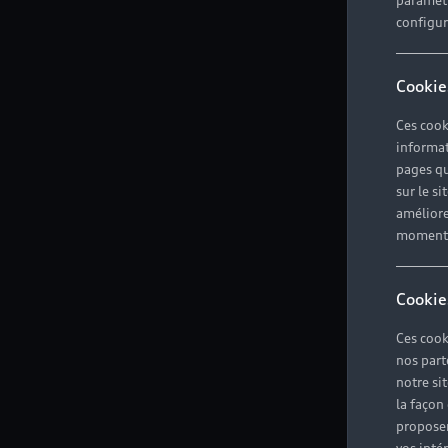
paramètr
configura
Cookie
Ces cook
informat
pages qu
sur le si
améliore
moment r
Cookie
Ces cook
nos part
notre si
la façon
proposer