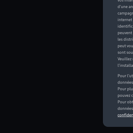
vos inté
d'une an
campagne
internet
identifi
peuvent 
les dist
peut vou
sont souv
Veuillez
l'instal
Pour l’u
données
Pour plu
pouvez c
Pour obt
données 
confiden