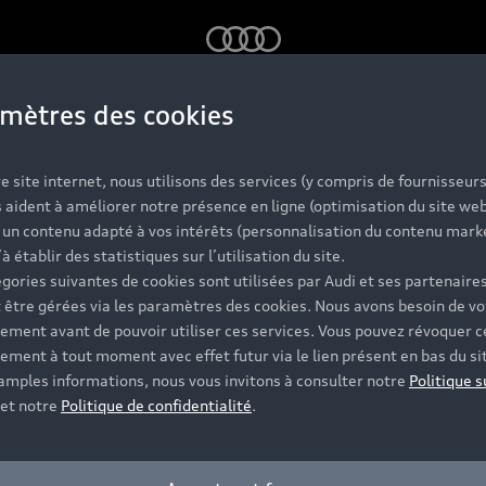
Audi
mètres des cookies
n véhicule ne corres
e site internet, nous utilisons des services (y compris de fournisseurs
 aident à améliorer notre présence en ligne (optimisation du site web
Réinitialisez les filtres pour voir d
r un contenu adapté à vos intérêts (personnalisation du contenu mark
’à établir des statistiques sur l’utilisation du site.
gories suivantes de cookies sont utilisées par Audi et ses partenaires
Supprimer les filtres
 être gérées via les paramètres des cookies. Nous avons besoin de vo
ement avant de pouvoir utiliser ces services. Vous pouvez révoquer c
ement à tout moment avec effet futur via le lien présent en bas du si
 amples informations, nous vous invitons à consulter notre
Politique s
et notre
Politique de confidentialité
.